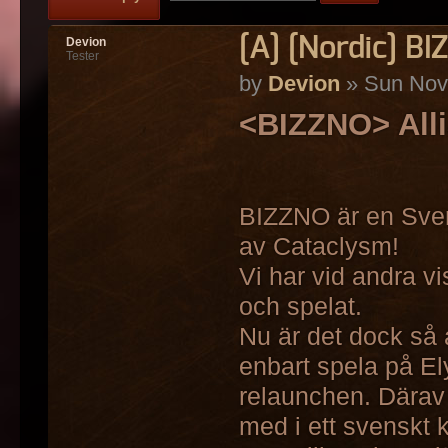
[A] [Nordic] B
Devion
Tester
by
Devion
» Sun Nov
<BIZZNO> Alli
BIZZNO är en Svens
av Cataclysm!
Vi har vid andra vi
och spelat.
Nu är det dock så a
enbart spela på E
relaunchen. Därav 
med i ett svenskt 