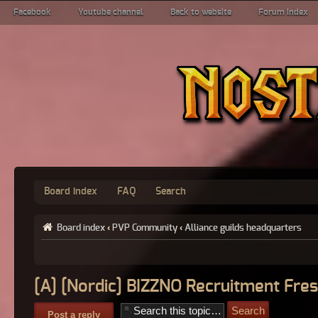
Facebook
Youtube channel
Back to website
Forum index
Board index
FAQ
Search
Board index
‹
PVP Community
‹
Alliance guilds headquarters
[A] [Nordic] BIZZNO Recruitment Fre
Post a reply