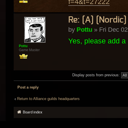
f=4&t=27222
Re: [A] [Nordic
by
Pottu
» Fri Dec 02
Yes, please add a 
Pottu
Game Master
Display posts from previous:
Post a reply
Return to Alliance guilds headquarters
Board index