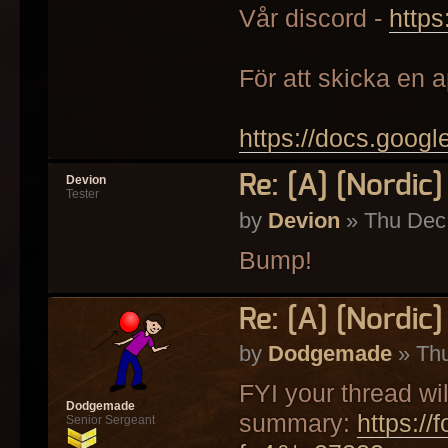
Vår discord -
http
För att skicka en ap
https://docs.googl
Re: [A] [Nordic
Devion
Tester
by
Devion
» Thu Dec 
Bump!
Re: [A] [Nordic
by
Dodgemade
» Thu
FYI your thread wi
Dodgemade
summary:
https://
Senior Sergeant