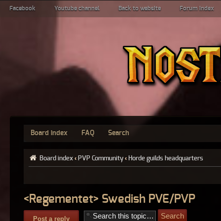
Facebook
Youtube channel
Back to website
Forum index
Board index
FAQ
Search
Board index
‹
PVP Community
‹
Horde guilds headquarters
<Regementet> Swedish PVE/PVP
Post a reply