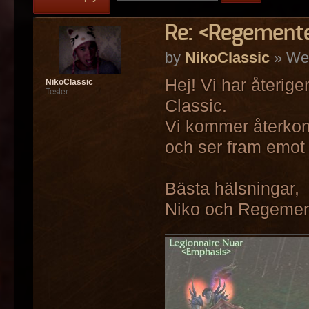
Re: <Regement
by
NikoClassic
» Wed
Hej! Vi har återige
NikoClassic
Tester
Classic.
Vi kommer återkom
och ser fram emot
Bästa hälsningar,
Niko och Regemen