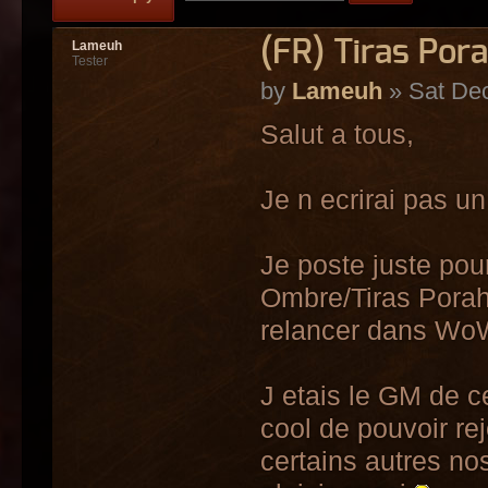
(FR) Tiras Por
Lameuh
Tester
by
Lameuh
» Sat Dec
Salut a tous,
Je n ecrirai pas u
Je poste juste pou
Ombre/Tiras Porah 
relancer dans WoW
J etais le GM de c
cool de pouvoir re
certains autres no