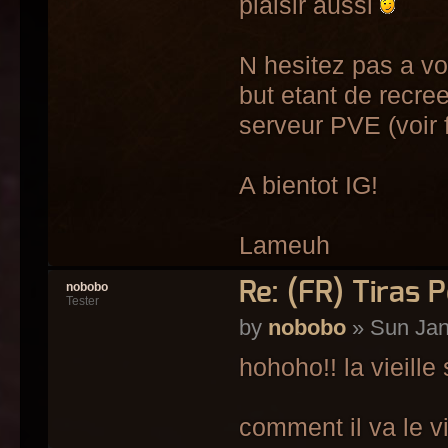
plaisir aussi
N hesitez pas a vo
but etant de recre
serveur PVE (voir 
A bientot IG!
Lameuh
Re: (FR) Tiras 
nobobo
Tester
by
nobobo
» Sun Jan
hohoho!! la vieill
comment il va le v