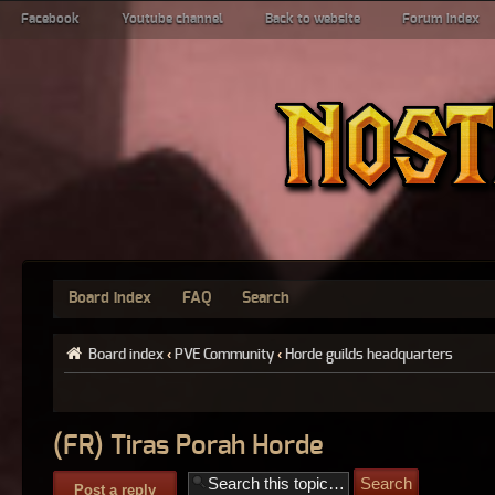
Facebook
Youtube channel
Back to website
Forum index
Board index
FAQ
Search
Board index
‹
PVE Community
‹
Horde guilds headquarters
(FR) Tiras Porah Horde
Post a reply