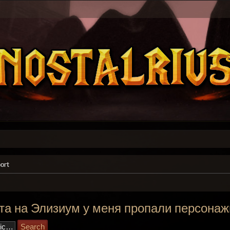
ort
та на Элизиум у меня пропали персонаж