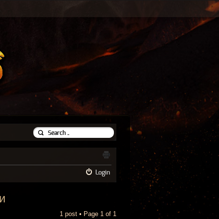
Login
и
1 post • Page
1
of
1