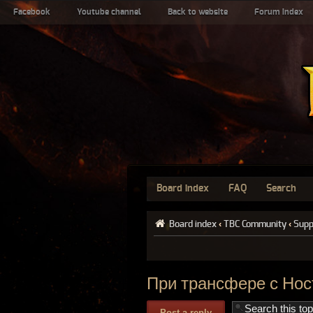
Facebook
Youtube channel
Back to website
Forum index
Board index
FAQ
Search
Board index
‹
TBC Community
‹
Supp
При трансфере с Нос
Post a reply