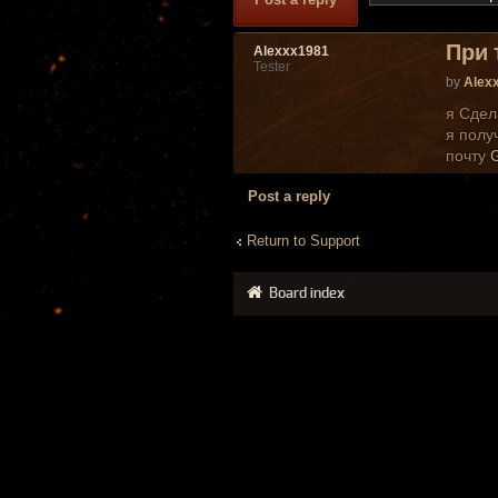
При 
Alexxx1981
Tester
by
Alex
я Сдел
я полу
почту
Post a reply
Return to Support
Board index