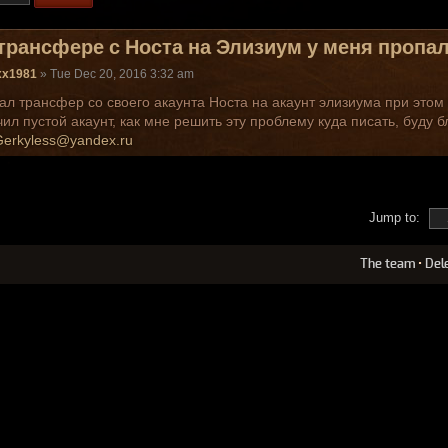
трансфере с Носта на Элизиум у меня пропа
xx1981
» Tue Dec 20, 2016 3:32 am
ал трансфер со своего акаунта Носта на акаунт элизиума при это
чил пустой акаунт, как мне решить эту проблему куда писать, буду
Gerkyless@yandex.ru
Jump to:
The team
•
Del