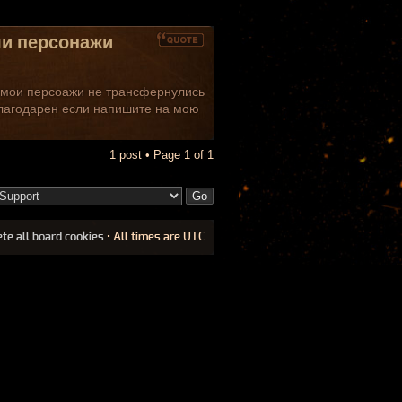
ли персонажи
м мои персоажи не трансфернулись
 благодарен если напишите на мою
1 post • Page
1
of
1
ete all board cookies
• All times are UTC